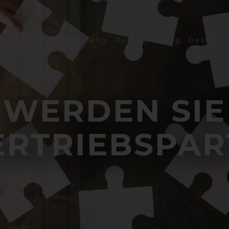
e
Ecobug
Entwicklung
Duftmarketing
Desinfek
WERDEN SIE
ERTRIEBSPAR