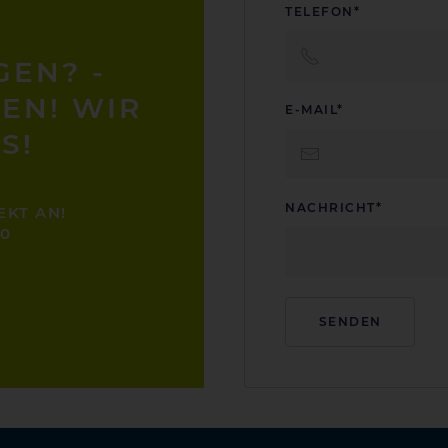
TELEFON*
GEN? -
EN! WIR
E-MAIL*
S!
NACHRICHT*
EKT AN!
-0