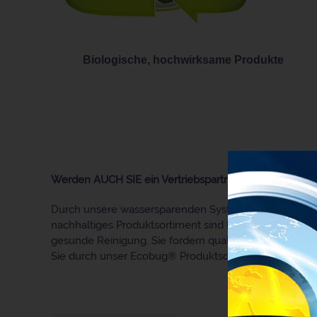
Biologische, hochwirksame Produkte
Werden AUCH SIE ein Vertriebspartner von uns!
Durch unsere wassersparenden Systeme und viele ande
nachhaltiges Produktsortiment sind keine neuen Tren
gesunde Reinigung. Sie fordern qualitativ hochwertig
Sie durch unser Ecobug® Produktsortiment ein Teil un