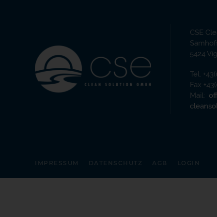
CSE Cle
Samhofs
5424 Vi
Tel. +43
Fax +43
Mail:
of
cleanso
IMPRESSUM
DATENSCHUTZ
AGB
LOGIN