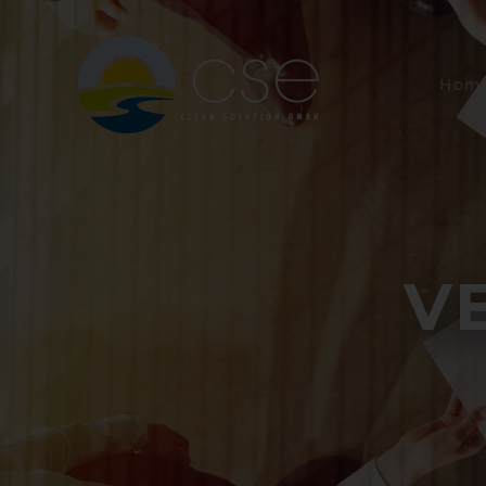
Hom
V