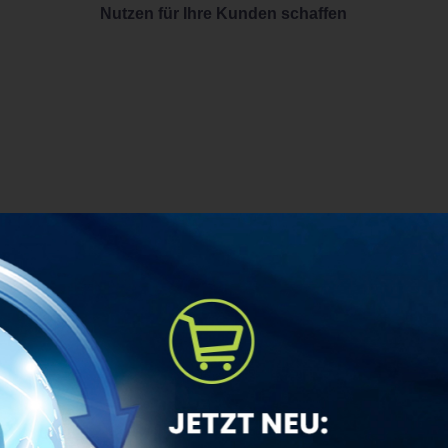
Nutzen für Ihre Kunden schaffen
re effiziente Lösungen führen wir unsere Marke erfolgreich in 
ds in der Branche, sondern sind zur Norm geworden. Die Kunden 
e, effiziente und umweltfreundliche Lösungen. Setzen Sie daher 
seres zukunftsfähigen Vertriebsnetzwerks.