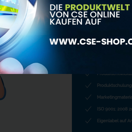
Einzigartigkeit &
Bestmögliche Un
Produktentwicklu
Produktschulung
Marketingmateria
ISO 9001: 2008 ze
Eigenlabel auf A