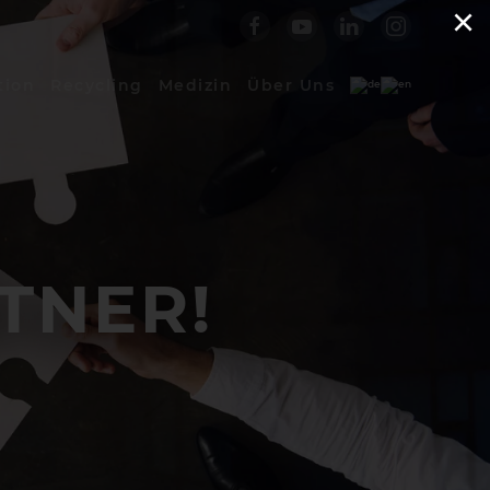
×
tion
Recycling
Medizin
Über Uns
TNER!