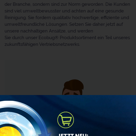
der Branche, sondern sind zur Norm geworden. Die Kunden
sind viel umweltbewusster und achten auf eine gesunde
Reinigung. Sie fordern qualitativ hochwertige, effiziente und
umweltfreundliche Lösungen. Setzen Sie daher jetzt auf
unsere nachhaltigen Ansätze, und werden
Sie durch unser Ecobug® Produktsortiment ein Teil unseres
zukunftsfähigen Vertriebsnetzwerks.