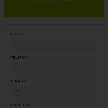
+43 (0) 6245 75 642-0
NAME*
TELEFON*
E-MAIL*
NACHRICHT*