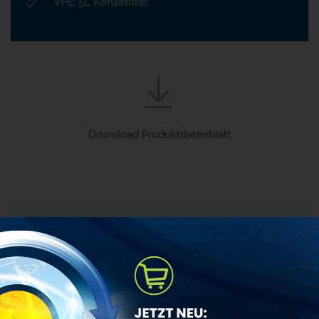
VPE: 5L Konzentrat
Download Produktdatenblatt
TEL.: +43(0)6245–75 642-0