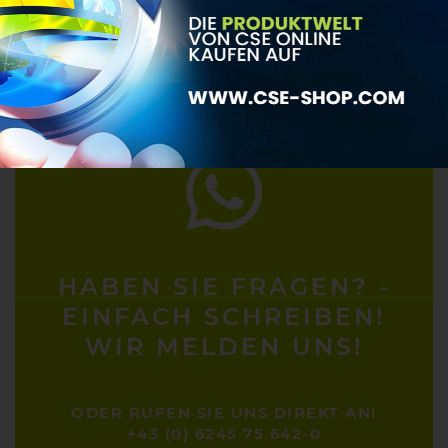
OFFICE@CSE-CLEANSOLUTION.COM
HABEN SIE FRAGEN? -
EINFACH SCHREIBEN!
WIR MELDEN UNS!
ODER RUFEN SIE UNS DIREKT AN!
+43 (0) 6245 75 642-0