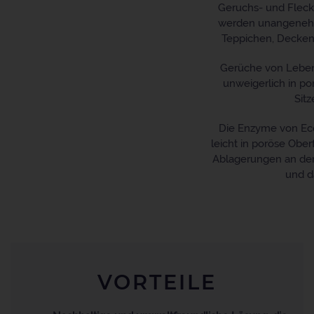
Geruchs- und Fleck
werden unangenehme
Teppichen, Decken 
Gerüche von Leben
unweigerlich in po
Sit
Die Enzyme von Ec
leicht in poröse Obe
Ablagerungen an der 
und d
VORTEILE