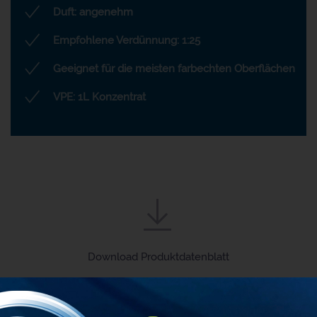
Duft: angenehm
Empfohlene Verdünnung: 1:25
Geeignet für die meisten farbechten Oberflächen
VPE: 1L Konzentrat
Download Produktdatenblatt